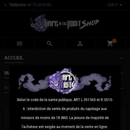

Téléphone:
09 75 28 59 89
EUR €
0



shopping_cart
ACCUEIL
MARQUES
FOURNISSEURS
Selon le code de la sante publique, ART L.351365 et R.3515-
BOXS & MODS MECAS
6 : Interdiction de vente de produits du vapotage aux
Veuillez nous excuser pour le désagrément.
mineurs de moins de 18 ANS. La preuve de majorité de
l’acheteur est exigée au moment de la vente en ligne.
Effectuez une nouvelle recherche