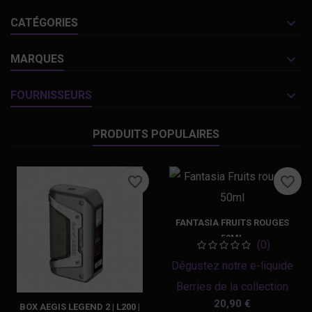
CATÉGORIES
MARQUES
FOURNISSEURS
PRODUITS POPULAIRES
favorite_border
favorite_border
FANTASIA FRUITS ROUGES
50ML
(0)
Dégustez notre e-liquide
Berries de la collection
Prix
20,90 €
Fantasia : si vous êtes
BOX AEGIS LEGEND 2 | L200 |