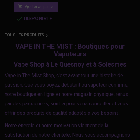
la dominante de pomme

Ajouter au panier
deux senteurs se mêle
verte bien mûre et
inextricablement la

DISPONIBLE
juteuse. Un jus très
fraîcheur et la...
rafraichissant qui rend

TOUS LES PRODUITS
votre moment de vape
VAPE IN THE MIST : Boutiques pour
Vapoteurs
unique en son genre.
Vape Shop à Le Quesnoy et à Solesmes
Vape in The Mist Shop, c'est avant tout une histoire de
passion. Que vous soyez débutant ou vapoteur confirmé,
notre boutique en ligne et notre magasin physique, tenus
par des passionnés, sont là pour vous conseiller et vous
offrir des produits de qualité adaptés à vos besoins.
Notre énergie et notre motivation viennent de la
satisfaction de notre clientèle. Nous vous accompagnons