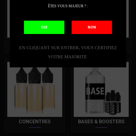
ÊTES VOUS MAJEUR ? :
OUI
NON
PODS
ATOS TANKS
EN CLIQUANT SUR ENTRER, VOUS CERTIFIEZ
VOTRE MAJORITE
CONCENTRES
BASES & BOOSTERS