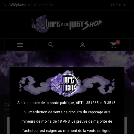

Téléphone:
09 75 28 59 89
EUR €
0



shopping_cart
Selon le code de la sante publique, ART L.351365 et R.3515-
CATÉGORIES VEDETTES
6 : Interdiction de vente de produits du vapotage aux
mineurs de moins de 18 ANS. La preuve de majorité de
l’acheteur est exigée au moment de la vente en ligne.