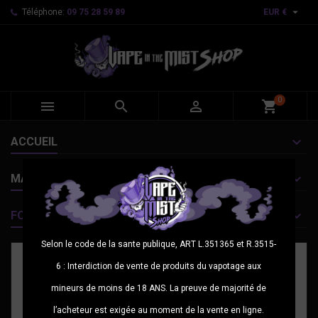

Téléphone:
09 75 28 59 89
EUR €
0



shopping_cart
ACCUEIL
MARQUES
FOURNISSEURS
Selon le code de la sante publique, ART L.351365 et R.3515-
6 : Interdiction de vente de produits du vapotage aux
mineurs de moins de 18 ANS. La preuve de majorité de
l’acheteur est exigée au moment de la vente en ligne.