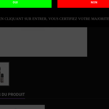
OUI
NON
Quantit
EN CLIQUANT SUR ENTRER, VOUS CERTIFIEZ VOTRE MAJORIT
DIS

S DU PRODUIT