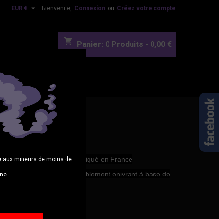

EUR €
Bienvenue,
Connexion
ou
Créez votre compte
shopping_cart
Panier:
0
Produits - 0,00 €
OUVEAUTES
BLOG
 Berry 50+10ml
 Berry
est un
e-liquide
fabriqué en France
age aux mineurs de moins de
shiners
. Un breuvage terriblement enivrant à base de
gne.
e grenade et de mûre !
0 €
TTC