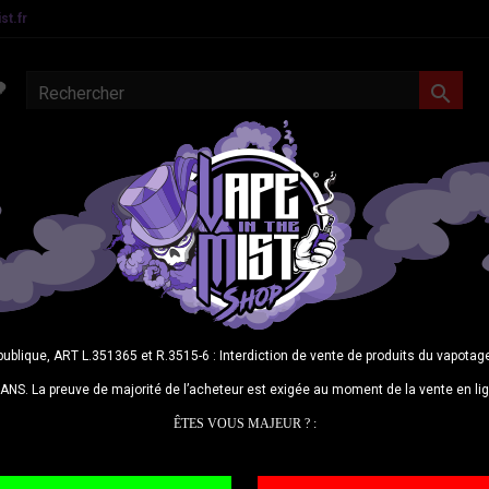
t.fr

MATERIEL CONFIRMES
E-LIQUIDES
DIY
CBD
N
Daisy
Le
Daisy
publique, ART L.351365 et R.3515-6 : Interdiction de vente de produits du vapot
par
Moon
ANS. La preuve de majorité de l’acheteur est exigée au moment de la vente en li
cassis, d
ÊTES VOUS MAJEUR ? :
21,9