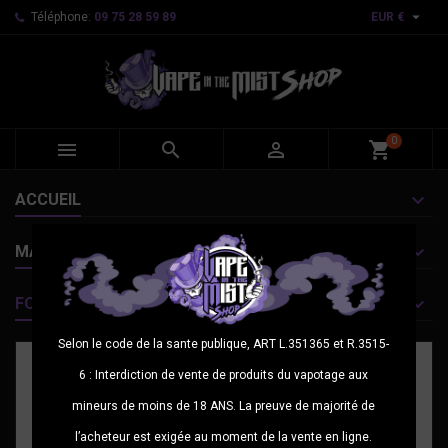

Téléphone:
09 75 28 59 89
EUR €
0



shopping_cart
ACCUEIL
MARQUES
FOURNISSEURS
Selon le code de la sante publique, ART L.351365 et R.3515-
6 : Interdiction de vente de produits du vapotage aux
mineurs de moins de 18 ANS. La preuve de majorité de
l’acheteur est exigée au moment de la vente en ligne.