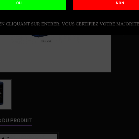
64,9
OUI
NON
Quantit
EN CLIQUANT SUR ENTRER, VOUS CERTIFIEZ VOTRE MAJORIT
DIS

S DU PRODUIT