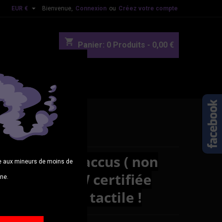

EUR €
Bienvenue,
Connexion
ou
Créez votre compte
shopping_cart
Panier:
0
Produits - 0,00 €
OUVEAUTES
BLOG
Box Navy Blue
box double accus ( non
age aux mineurs de moins de
nis ) de 200W certifiée
gne.
 ! Avec écran tactile !