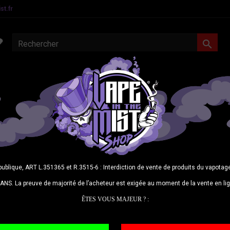
t.fr

MATERIEL CONFIRMES
E-LIQUIDES
DIY
CBD
N
T200 
Une 
publique, ART L.351365 et R.3515-6 : Interdiction de vente de produits du vapot
four
ANS. La preuve de majorité de l’acheteur est exigée au moment de la vente en li
IP68
ÊTES VOUS MAJEUR ? :