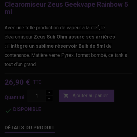
Clearomiseur Zeus Geekvape Rainbow 5
ml
Avec une telle production de vapeur à la clef, le
clearomiseur
Zeus Sub Ohm assure ses
arrières
:
il
intègre un sublime réservoir Bulb de 5ml
de
contenance. Matière verre Pyrex, format bombé, ce tank a
tout d'un grand
26,90 €
TTC
Ajouter au panier

Quantité
DISPONIBLE

DÉTAILS DU PRODUIT