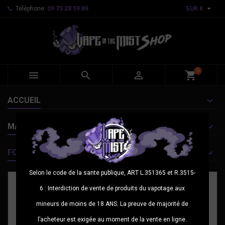

Téléphone:
09 75 28 59 89
EUR €
0



shopping_cart
ACCUEIL
MARQUES
FOURNISSEURS
Selon le code de la sante publique, ART L.351365 et R.3515-
6 : Interdiction de vente de produits du vapotage aux
mineurs de moins de 18 ANS. La preuve de majorité de
l’acheteur est exigée au moment de la vente en ligne.