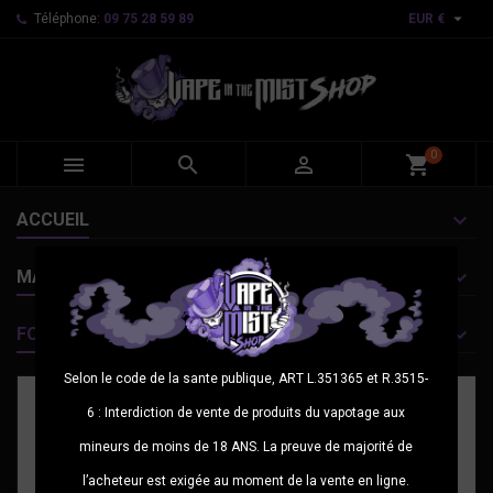

Téléphone:
09 75 28 59 89
EUR €
0



shopping_cart
ACCUEIL
MARQUES
FOURNISSEURS
Selon le code de la sante publique, ART L.351365 et R.3515-
6 : Interdiction de vente de produits du vapotage aux
mineurs de moins de 18 ANS. La preuve de majorité de
l’acheteur est exigée au moment de la vente en ligne.