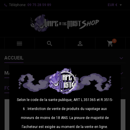

Téléphone:
09 75 28 59 89
EUR €
0



shopping_cart
ACCUEIL
MARQUES
FOURNISSEURS
Selon le code de la sante publique, ART L.351365 et R.3515-
6 : Interdiction de vente de produits du vapotage aux
mineurs de moins de 18 ANS. La preuve de majorité de
l’acheteur est exigée au moment de la vente en ligne.