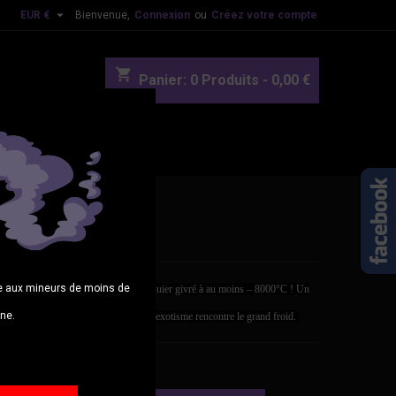

EUR €
Bienvenue,
Connexion
ou
Créez votre compte
shopping_cart
Panier:
0
Produits - 0,00 €
OUVEAUTES
BLOG
e Jackz 50ml
age aux mineurs de moins de
tre Freeze Ice Jackz, un fruit du jacquier givré à au moins – 8000°C ! Un
gne.
stre de saveurs surprenantes, quand l’exotisme rencontre le grand froid.
0 €
TTC