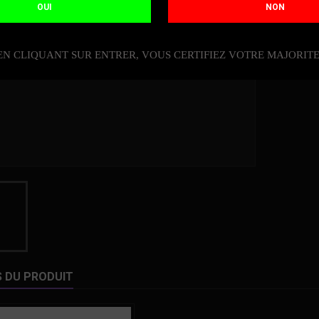
OUI
NON
Quantit
DIS

EN CLIQUANT SUR ENTRER, VOUS CERTIFIEZ VOTRE MAJORIT
S DU PRODUIT