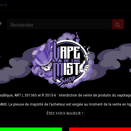
t.fr

MATERIEL CONFIRMES
E-LIQUIDES
DIY
CBD
N
Freez
publique, ART L.351365 et R.3515-6 : Interdiction de vente de produits du vapot
Découvrez no
ANS. La preuve de majorité de l’acheteur est exigée au moment de la vente en li
terrible mon
ÊTES VOUS MAJEUR ? :
20,9