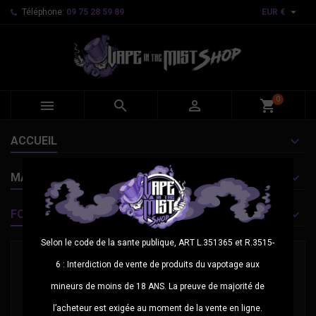

Téléphone:
09 75 28 59 89
EUR €
0



shopping_cart
ACCUEIL
MARQUES
FOURNISSEURS
Selon le code de la sante publique, ART L.351365 et R.3515-
6 : Interdiction de vente de produits du vapotage aux
mineurs de moins de 18 ANS. La preuve de majorité de
l’acheteur est exigée au moment de la vente en ligne.