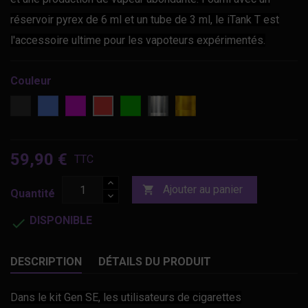
réservoir pyrex de 6 ml et un tube de 3 ml, le iTank T est
l'accessoire ultime pour les vapoteurs expérimentés.
Couleur
noir
bleu
rose
vert
ss
gold
rouge
métal
métal
59,90 €
TTC
Ajouter au panier

Quantité
DISPONIBLE

DESCRIPTION
DÉTAILS DU PRODUIT
Dans le kit Gen SE, les utilisateurs de cigarettes