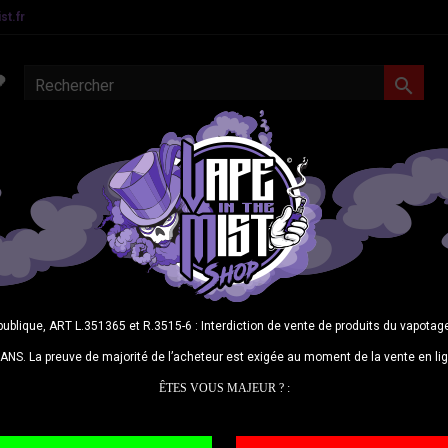
t.fr

MATERIEL CONFIRMES
E-LIQUIDES
DIY
CBD
N
Multi
publique, ART L.351365 et R.3515-6 : Interdiction de vente de produits du vapot
De l’ananas 
ANS. La preuve de majorité de l’acheteur est exigée au moment de la vente en li
jusqu’à free
ÊTES VOUS MAJEUR ? :
20,9