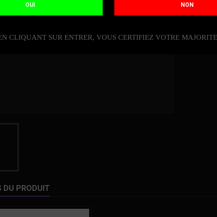
OUI
NON
Quantit
DIS

EN CLIQUANT SUR ENTRER, VOUS CERTIFIEZ VOTRE MAJORIT
S DU PRODUIT