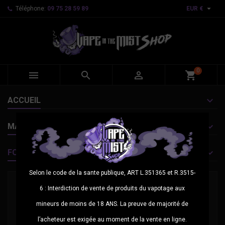

Téléphone:
09 75 28 59 89
EUR €
0



shopping_cart
ACCUEIL
MARQUES
FOURNISSEURS
Selon le code de la sante publique, ART L.351365 et R.3515-
6 : Interdiction de vente de produits du vapotage aux
mineurs de moins de 18 ANS. La preuve de majorité de
l’acheteur est exigée au moment de la vente en ligne.