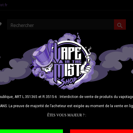
t.fr

MATERIEL CONFIRMES
E-LIQUIDES
DIY
CBD
N
Juicy
Une bois
publique, ART L.351365 et R.3515-6 : Interdiction de vente de produits du vapot
ANS. La preuve de majorité de l’acheteur est exigée au moment de la vente en li
20,9
ÊTES VOUS MAJEUR ? :
Quantit