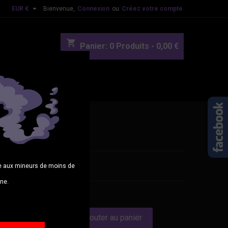

EUR €
Bienvenue,
Connexion
ou
Créez votre compte
shopping_cart
Panier:
0
Produits - 0,00 €
OUVEAUTES
BLOG
 50ml
son juteuse à l'ananas
age aux mineurs de moins de
gne.
0 €
TTC
Ajouter au panier

é