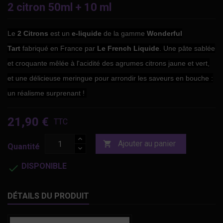
2 citron 50ml + 10 ml
Le
2 Citrons
est un
e-liquide
de la gamme
Wonderful
Tart
fabriqué en France par
Le French Liquide
. Une pâte sablée
et croquante mêlée à l'acidité des agrumes citrons jaune et vert,
et une délicieuse meringue pour arrondir les saveurs en bouche :
un réalisme surprenant !
21,90 €
TTC
Ajouter au panier

Quantité
DISPONIBLE

DÉTAILS DU PRODUIT