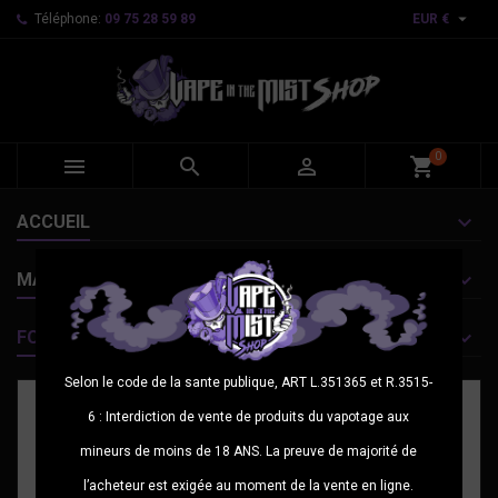

Téléphone:
09 75 28 59 89
EUR €
0



shopping_cart
ACCUEIL
MARQUES
FOURNISSEURS
Selon le code de la sante publique, ART L.351365 et R.3515-
6 : Interdiction de vente de produits du vapotage aux
mineurs de moins de 18 ANS. La preuve de majorité de
l’acheteur est exigée au moment de la vente en ligne.