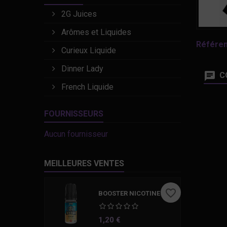
2G Juices
Arômes et Liquides
Référe
Curieux Liquide
Dinner Lady
C
French Liquide
FOURNISSEURS
Aucun fournisseur
MEILLEURES VENTES
favorite_border
BOOSTER NICOTINE 10 ML
Prix
1,20 €