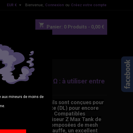

EUR €
Bienvenue,
Connexion
ou
Créez votre compte
shopping_cart
Panier:
0
Produits - 0,00 €
OUVEAUTES
BLOG
Quadra Coil 0.15 Ω : à utiliser entre
 100 watts.
age aux mineurs de moins de
sistances
M
Series Coils sont conçues pour
gne.
pe
en inhalation directe (DL) pour encore
e saveurs et de vapeur. Compatibles
ment avec le clearomiseur Z
Max
Tank de
eekvape. Elles sont composées de mesh
e large surface de chauffe, un excellent