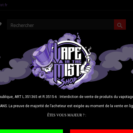
t.fr

MATERIEL CONFIRMES
E-LIQUIDES
DIY
CBD
N
M0.15 Quadra Coil 0.15 Ω : à utiliser entre 85 et 100 watts.
M0.15 
85 et
publique, ART L.351365 et R.3515-6 : Interdiction de vente de produits du vapot
Les
ré
ANS. La preuve de majorité de l’acheteur est exigée au moment de la vente en li
une
va
plus d
ÊTES VOUS MAJEUR ? :
unique
chez G
pour un