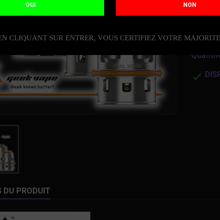
rendu 
OUI
NON
19,9
EN CLIQUANT SUR ENTRER, VOUS CERTIFIEZ VOTRE MAJORIT
Quantit
DIS

S DU PRODUIT