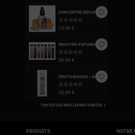
favorite_border
CONCENTRÉ EXPLOSIVE MELON HIDDEN POTION 30 ML
Prix
13,90 €
favorite_border
XROS PRO VAPORESSO
Prix
29,90 €
favorite_border
FRUITS ROUGES - ALFALIQUID GRANITA SOFT SHAKE AND VAPE
Prix
20,90 €

TOUTES LES MEILLEURES VENTES
PRODUITS
NOTRE 